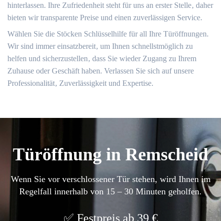
hinterlassen.​ Ihre Zufriedenheit steht für uns an erster Stelle‚ daher
bieten wir transparente Preise und einen zuverlässigen Service.​
Wählen Sie die Stöcken Schlüsselhilfe für all Ihre Türöffnungen.
Wir sind immer einsatzbereit‚ um Ihnen schnellstmöglich zu
helfen und sicherzustellen‚ dass Sie wieder Zugang zu Ihrem
Zuhause oder Geschäft haben.​ Verlassen Sie sich auf unsere
Professionalität‚ Zuverlässigkeit und Expertise.​
Türöffnung in Remscheid
Wenn Sie vor verschlossener Tür stehen, wird Ihnen im
Regelfall innerhalb von 15 – 30 Minuten geholfen.
Festpreis ab 39 €