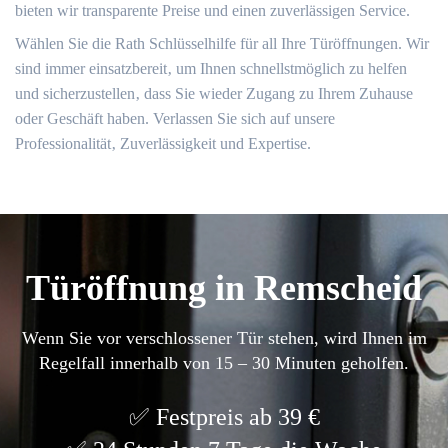
bieten wir transparente Preise und einen zuverlässigen Service.​
Wählen Sie die Rath Schlüsselhilfe für all Ihre Türöffnungen. Wir
sind immer einsatzbereit‚ um Ihnen schnellstmöglich zu helfen
und sicherzustellen‚ dass Sie wieder Zugang zu Ihrem Zuhause
oder Geschäft haben.​ Verlassen Sie sich auf unsere
Professionalität‚ Zuverlässigkeit und Expertise.​
Türöffnung in Remscheid
Wenn Sie vor verschlossener Tür stehen, wird Ihnen im
Regelfall innerhalb von 15 – 30 Minuten geholfen.
Festpreis ab 39 €