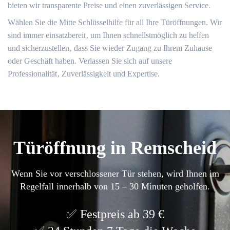
bieten wir transparente Preise und einen zuverlässigen Service.​
Wählen Sie die Mitte Schlüsselhilfe für all Ihre Türöffnungen. Wir
sind immer einsatzbereit‚ um Ihnen schnellstmöglich zu helfen
und sicherzustellen‚ dass Sie wieder Zugang zu Ihrem Zuhause
oder Geschäft haben.​ Verlassen Sie sich auf unsere
Professionalität‚ Zuverlässigkeit und Expertise.​
Türöffnung in Remscheid
Wenn Sie vor verschlossener Tür stehen, wird Ihnen im
Regelfall innerhalb von 15 – 30 Minuten geholfen.
Festpreis ab 39 €